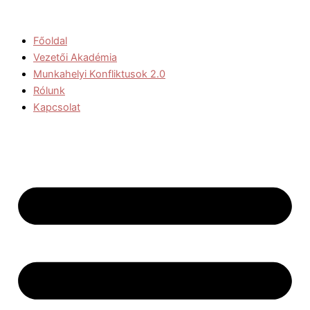
Skip
to
Főoldal
content
Vezetői Akadémia
Munkahelyi Konfliktusok 2.0
Rólunk
Kapcsolat