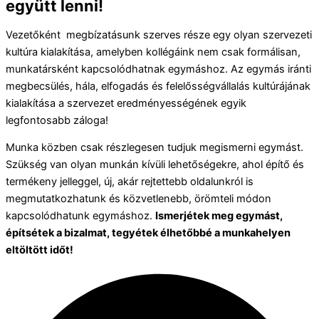
együtt lenni!
Vezetőként megbízatásunk szerves része egy olyan szervezeti
kultúra kialakítása, amelyben kollégáink nem csak formálisan,
munkatársként kapcsolódhatnak egymáshoz. Az egymás iránti
megbecsülés, hála, elfogadás és felelősségvállalás kultúrájának
kialakítása a szervezet eredményességének egyik
legfontosabb záloga!
Munka közben csak részlegesen tudjuk megismerni egymást.
Szükség van olyan munkán kívüli lehetőségekre, ahol építő és
termékeny jelleggel, új, akár rejtettebb oldalunkról is
megmutatkozhatunk és közvetlenebb, örömteli módon
kapcsolódhatunk egymáshoz.
Ismerjétek meg egymást,
építsétek a bizalmat, tegyétek élhetőbbé a munkahelyen
eltöltött időt!