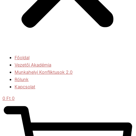
Főoldal
Vezetői Akadémia
Munkahelyi Konfliktusok 2.0
Rólunk
Kapcsolat
0
Ft
0