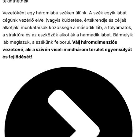
tekinthetnek.
Vezetőként egy háromlábú széken ülünk. A szék egyik lábát
cégünk vezérlő elvei (vagyis küldetése, értékrendje és céljai)
alkotják, munkatársak közössége a második láb, a folyamatok,
a struktúra és az eszközök alkotják a harmadik lábat. Bármelyik
láb meglazuk, a székünk felborul.
Válj háromdimenziós
vezetővé, aki a szívén viseli mindhárom terület egyensúlyát
és fejlődését!