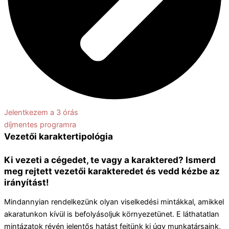
Jelentkezem a 3 órás
díjmentes programra
Vezetői karaktertipológia
Ki vezeti a cégedet, te vagy a karaktered? Ismerd
meg rejtett vezetői karakteredet és vedd kézbe az
irányítást!
Mindannyian rendelkezünk olyan viselkedési mintákkal, amikkel
akaratunkon kívül is befolyásoljuk környezetünet. E láthatatlan
mintázatok révén jelentős hatást fejtünk ki úgy munkatársaink,