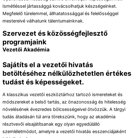
Ismétléssel jártassággá kovácsolhatjuk készségeinket.
Megfelelő türelemmel, állhatatossággal és felelősséggel
mestereivé válhatunk tálentumainknak.
Szervezet és közösségfejlesztő
programjaink
Vezetői Akadémia
Sajátíts el a vezetői hivatás
betöltéséhez nélkülözhetetlen értékes
tudást és képességeket.
A klasszikus vezetői eszköztárhoz tartozó ismereteket és
módszereket a belső tartás, az önazonosság és hitelesség
növelésének évezredes bölcsességeivel ötvözzük. A tárgyi
tudás átadásán túl arra törekszünk, hogy az akadémia
résztvevői elsajátítsanak egy olyan egyedülálló
szemléletmódot, amelyre a vezetői hivatás esszenciájaként