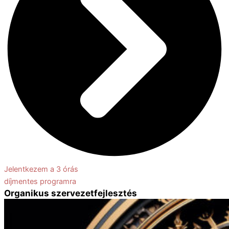
Jelentkezem a 3 órás
díjmentes programra
Organikus szervezetfejlesztés