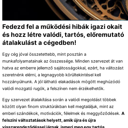
Fedezd fel a működési hibák igazi okait
és hozz létre valódi, tartós, előremutató
átalakulást a cégedben!
Egy cég jóval összetettebb, mint posztán a
munkafolyamatainak az összessége. Minden szervezet át van
hatva az emberre jellemző sajátosságokkal, ezért, ha változást
szeretnénk elérni, a legnagyobb körültekintésel kell
hozzányúlnunk. A jól látható elakadások mögött meghúzódó
valódi mozgató rugók, a felszínen nem érzékelhetők.
Egy szervezet átalakítása során a valódi megoldást többek
között olyan finom struktúrákban kell megtaláljuk, mint az
emberi szándékok, motivációk, félelmek és meggyőződések.
A
felszíni változtatások helyett, amik újra és újra
visszarendeződéssel járnak, ismerj meg egy tartós