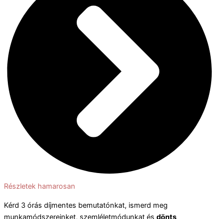
Részletek hamarosan
Kérd 3 órás díjmentes bemutatónkat, ismerd meg
munkamódszereinket, szemléletmódunkat és
dönts