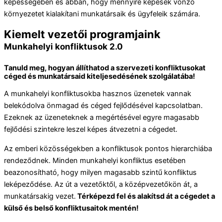
képességében és abban, hogy mennyire képesek vonzó
környezetet kialakítani munkatársaik és ügyfeleik számára.
Kiemelt vezetői programjaink
Munkahelyi konfliktusok 2.0
Tanuld meg, hogyan állíthatod a szervezeti konfliktusokat
céged és munkatársaid kiteljesedésének szolgálatába!
A munkahelyi konfliktusokba hasznos üzenetek vannak
belekódolva önmagad és céged fejlődésével kapcsolatban.
Ezeknek az üzeneteknek a megértésével egyre magasabb
fejlődési szintekre leszel képes átvezetni a cégedet.
Az emberi közösségekben a konfliktusok pontos hierarchiába
rendeződnek. Minden munkahelyi konfliktus esetében
beazonosítható, hogy milyen magasabb szintű konfliktus
leképeződése. Az út a vezetőktől, a középvezetőkön át, a
munkatársakig vezet.
Térképezd fel és alakítsd át a cégedet a
külső és belső konfliktusaitok mentén!