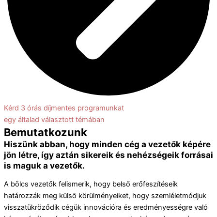
Kérd 3 órás díjmentes programunkat
egy általad választott témában
Bemutatkozunk
Hiszünk abban, hogy minden cég a vezetők képére
jön létre, így aztán sikereik és nehézségeik forrásai
is maguk a vezetők.
A bölcs vezetők felismerik, hogy belső erőfeszítéseik
határozzák meg külső körülményeiket, hogy szemléletmódjuk
visszatükröződik cégük innovációra és eredményességre való