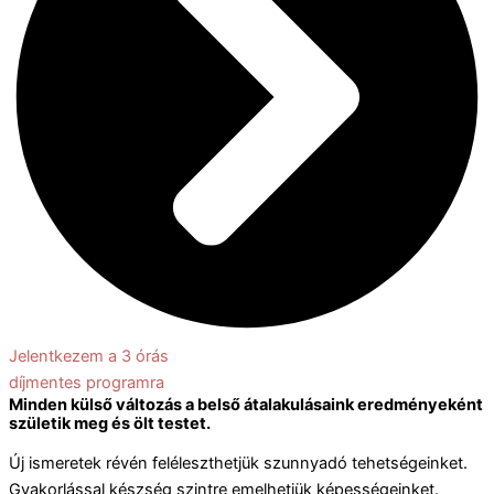
Jelentkezem a 3 órás
díjmentes programra
Minden külső változás a belső átalakulásaink eredményeként
születik meg és ölt testet.
Új ismeretek révén feléleszthetjük szunnyadó tehetségeinket.
Gyakorlással készség szintre emelhetjük képességeinket.