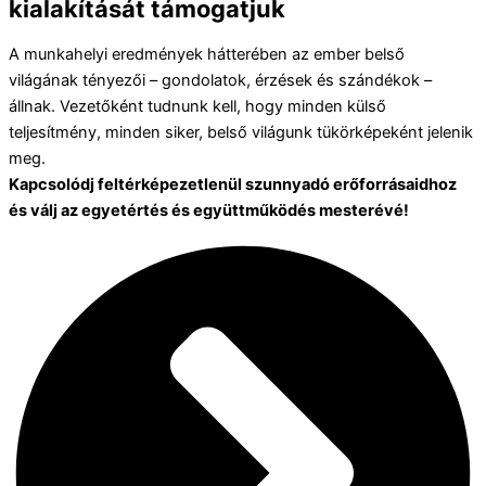
kialakítását támogatjuk
A munkahelyi eredmények hátterében az ember belső
világának tényezői – gondolatok, érzések és szándékok –
állnak. Vezetőként tudnunk kell, hogy minden külső
teljesítmény, minden siker, belső világunk tükörképeként jelenik
meg.
Kapcsolódj feltérképezetlenül szunnyadó erőforrásaidhoz
és válj az egyetértés és együttműködés mesterévé!